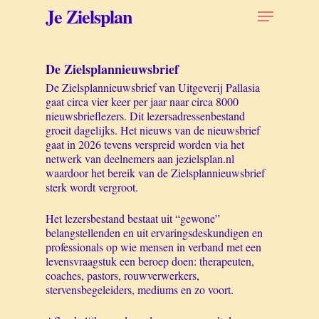
Skip
Menu
Je Zielsplan
to
main
content
De Zielsplannieuwsbrief
De Zielsplannieuwsbrief van Uitgeverij Pallasia
gaat circa vier keer per jaar naar circa 8000
nieuwsbrieflezers. Dit lezersadressenbestand
groeit dagelijks. Het nieuws van de nieuwsbrief
gaat in 2026 tevens verspreid worden via het
netwerk van deelnemers aan jezielsplan.nl
waardoor het bereik van de Zielsplannieuwsbrief
sterk wordt vergroot.
Het lezersbestand bestaat uit “gewone”
belangstellenden en uit ervaringsdeskundigen en
professionals op wie mensen in verband met een
levensvraagstuk een beroep doen: therapeuten,
coaches, pastors, rouwverwerkers,
stervensbegeleiders, mediums en zo voort.