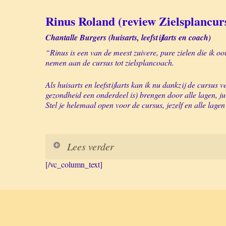
Rinus Roland (review Zielsplancur
Chantalle Burgers (huisarts, leefstijlarts en coach)
“Rinus is een van de meest zuivere, pure zielen die ik 
nemen aan de cursus tot zielsplancoach.
Als huisarts en leefstijlarts kan ik nu dankzij de cursus
gezondheid een onderdeel is) brengen door alle lagen, ju
Stel je helemaal open voor de cursus, jezelf en alle lage
Lees verder
[/vc_column_text]
Saskia
“De zielsplan cursus heeft me in mijn hart geraakt. I
Het heeft me meer vrede en duidelijkheid gegeven over 
Carla en Marian