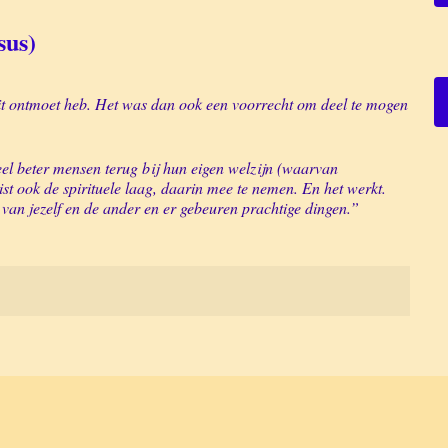
sus)
ooit ontmoet heb. Het was dan ook een voorrecht om deel te mogen
 veel beter mensen terug bij hun eigen welzijn (waarvan
ist ook de spirituele laag, daarin mee te nemen. En het werkt.
n van jezelf en de ander en er gebeuren prachtige dingen.”
k ben daardoor anders tegen mijn leven gaan aankijken.
wat ik te brengen heb in dit leven.”