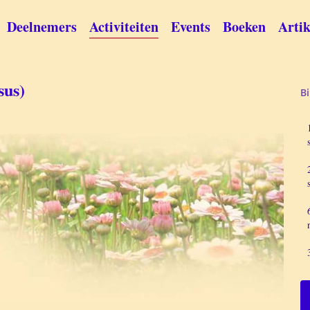
Deelnemers
Activiteiten
Events
Boeken
Artik
sus)
B