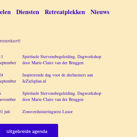
elen
Diensten
Retreatplekken
Nieuws
innenkort!
11
Spirituele Stervensbegeleiding. Dagworkshop
september
door Marie-Claire van der Bruggen
24
Inspirerende dag voor de deelnemers aan
september
JeZielsplan.nl
6
Spirituele Stervensbegeleiding. Dagworkshop
november
door Marie-Claire van der Bruggen
31 juli
Zonsverduisteringsreis Luxor
Uitgebreide agenda