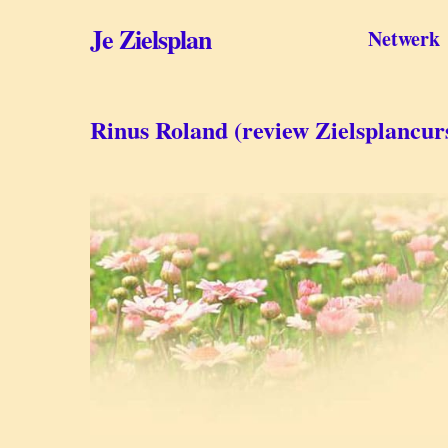
Skip
to
Je Zielsplan
Netwerk
main
content
Rinus Roland (review Zielsplancur