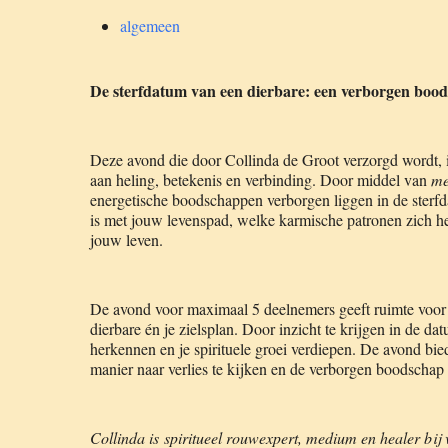
algemeen
De sterfdatum van een dierbare: een verborgen boo
Deze avond die door Collinda de Groot verzorgd wordt, is
aan heling, betekenis en verbinding. Door middel van
med
energetische boodschappen verborgen liggen in de sterf
is met jouw levenspad, welke karmische patronen zich h
jouw leven.
De avond voor maximaal 5 deelnemers geeft ruimte voor re
dierbare én je zielsplan. Door inzicht te krijgen in de d
herkennen en je spirituele groei verdiepen. De avond bie
manier naar verlies te kijken en de verborgen boodschap i
Collinda is spiritueel rouwexpert, medium en healer bij 