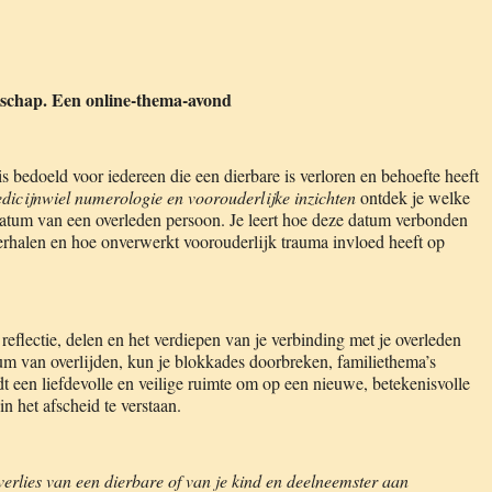
dschap. Een online-thema-avond
 bedoeld voor iedereen die een dierbare is verloren en behoefte heeft
icijnwiel numerologie en voorouderlijke inzichten
ontdek je welke
datum van een overleden persoon. Je leert hoe deze datum verbonden
erhalen en hoe onverwerkt voorouderlijk trauma invloed heeft op
flectie, delen en het verdiepen van je verbinding met je overleden
atum van overlijden, kun je blokkades doorbreken, familiethema’s
dt een liefdevolle en veilige ruimte om op een nieuwe, betekenisvolle
n het afscheid te verstaan.
verlies van een dierbare of van je kind en deelneemster aan