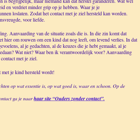
en is begrijpelijk, maar niemand kan dat herstel garanderen. Wat wel
id en verdriet minder grip op je hebben. Waar je je
nen loslaten. Zodat het contact met je ziel hersteld kan worden.
nsvreugde, voor liefde.
ding. Aanvaarding van de situatie zoals die is. In die zin komt dat
t hier om rouwen om een kind dat nog leeft, om levend verlies. In dat
gevoelens, al je gedachten, al de keuzes die je hebt gemaakt, al je
d gedaan? Wat niet? Waar ben ik verantwoordelijk voor? Aanvaarding
contact met je ziel.
t met je kind hersteld wordt!
richten op wat essentie is, op wat goed is, waar en schoon. Op de
ontact ga je naar
haar site “Ouders zonder contact”.