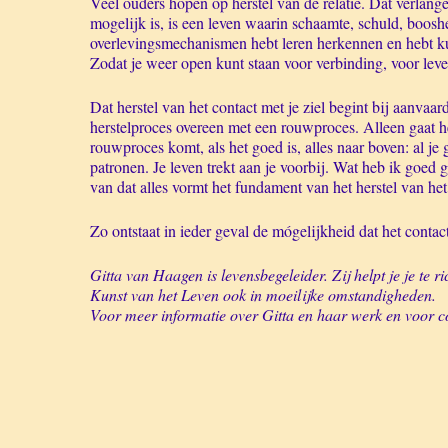
Veel ouders hopen op herstel van de relatie. Dat verlang
mogelijk is, is een leven waarin schaamte, schuld, booshe
overlevingsmechanismen hebt leren herkennen en hebt kun
Zodat je weer open kunt staan voor verbinding, voor leve
Dat herstel van het contact met je ziel begint bij aanvaar
herstelproces overeen met een rouwproces. Alleen gaat he
rouwproces komt, als het goed is, alles naar boven: al je 
patronen. Je leven trekt aan je voorbij. Wat heb ik goe
van dat alles vormt het fundament van het herstel van het 
Zo ontstaat in ieder geval de mógelijkheid dat het contac
Gitta van Haagen is levensbegeleider. Zij helpt je je te 
Kunst van het Leven ook in moeilijke omstandigheden.
Voor meer informatie over Gitta en haar werk en voor c