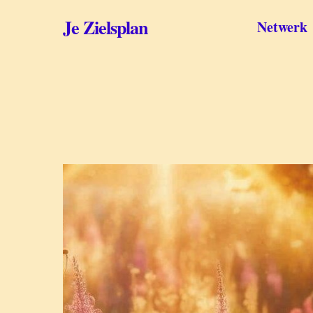
Skip
to
Je Zielsplan
Netwerk
main
content