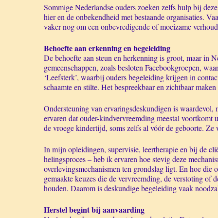
Sommige Nederlandse ouders zoeken zelfs hulp bij deze b
hier en de onbekendheid met bestaande organisaties. Vaak
vaker nog om een onbevredigende of moeizame verhoud
Behoefte aan erkenning en begeleiding
De behoefte aan steun en herkenning is groot, maar in N
gemeenschappen, zoals besloten Facebookgroepen, waar 
‘Leefsterk’, waarbij ouders begeleiding krijgen in contac
schaamte en stilte. Het bespreekbaar en zichtbaar maken 
Ondersteuning van ervaringsdeskundigen is waardevol, m
ervaren dat ouder-kindvervreemding meestal voortkomt u
de vroege kindertijd, soms zelfs al vóór de geboorte. Ze
In mijn opleidingen, supervisie, leertherapie en bij de c
helingsproces – heb ik ervaren hoe stevig deze mechanis
overlevingsmechanismen ten grondslag ligt. En hoe die 
gemaakte keuzes die de vervreemding, de verstoting of de
houden. Daarom is deskundige begeleiding vaak noodzak
Herstel begint bij aanvaarding