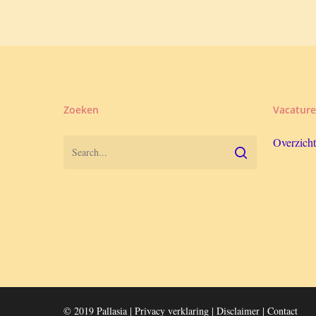
Zoeken
Vacature
Overzicht
© 2019 Pallasia |
Privacy verklaring
|
Disclaimer
|
Contact