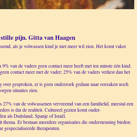
tille pijn. Gitta van Haagen
emd, als je volwassen kind je niet meer wil zien. Het komt vaker
n 9% van de vaders geen contact meer heeft met ten minste één kind.
 geen contact meer met de vader; 25% van de vaders verliest dan het
g over gesproken, er is geen onderzoek gedaan naar oorzaken noch
orgen situaties zien.
r is 27% van de volwassenen vervreemd van een familielid, meestal een
rs is dat de realiteit. Cultureel gezien komt ouder-
en als Duitsland, Spanje of Israël.
dit thema. Er bestaan meerdere organisaties die ondersteuning bieden:
r gespecialiseerde therapeuten.