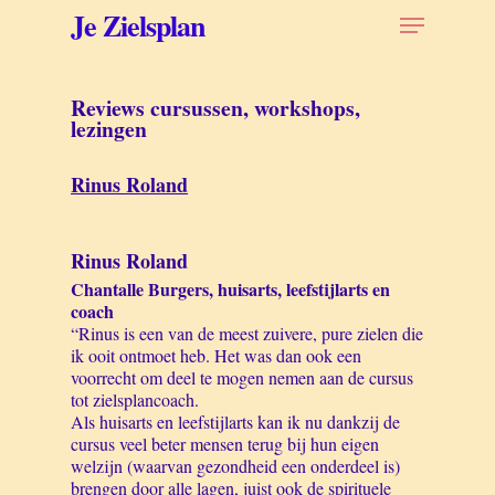
Skip
Menu
Je Zielsplan
to
main
content
Reviews cursussen, workshops,
lezingen
Rinus Roland
Rinus Roland
Chantalle Burgers, huisarts, leefstijlarts en
coach
“Rinus is een van de meest zuivere, pure zielen die
ik ooit ontmoet heb. Het was dan ook een
voorrecht om deel te mogen nemen aan de cursus
tot zielsplancoach.
Als huisarts en leefstijlarts kan ik nu dankzij de
cursus veel beter mensen terug bij hun eigen
welzijn (waarvan gezondheid een onderdeel is)
brengen door alle lagen, juist ook de spirituele