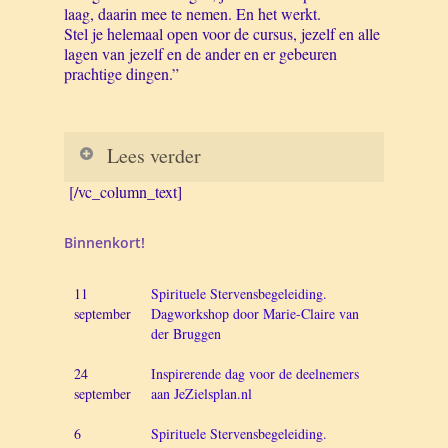
laag, daarin mee te nemen. En het werkt.
Stel je helemaal open voor de cursus, jezelf en alle
lagen van jezelf en de ander en er gebeuren
prachtige dingen.”
Lees verder
[/vc_column_text]
Saskia
“De zielsplan cursus heeft me in mijn hart
geraakt. Ik ben daardoor anders tegen mijn
Binnenkort!
leven gaan aankijken.
Het heeft me meer vrede en duidelijkheid
11
Spirituele Stervensbegeleiding.
gegeven over wat ik te brengen heb in dit
september
Dagworkshop door Marie-Claire van
leven.”
der Bruggen
Carla en Marian
Half mei hebben Carla en ik (Marian)
24
Inspirerende dag voor de deelnemers
deelgenomen aan een Zielsplan relatieconsult.
september
aan JeZielsplan.nl
Onze insteek was: wat is er nodig wanneer
we uit verbinding raken om op zielsniveau
6
Spirituele Stervensbegeleiding.
weer terug te komen bij elkaar.