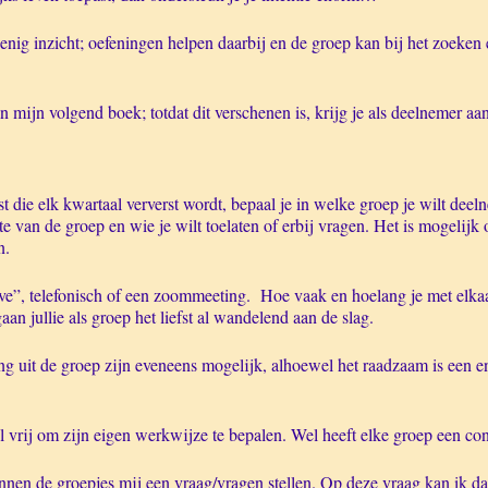
enig inzicht; oefeningen helpen daarbij en de groep kan bij het zoeken
 in mijn volgend boek; totdat dit verschenen is, krijg je als deelnemer 
 die elk kwartaal ververst wordt, bepaal je in welke groep je wilt deel
otte van de groep en wie je wilt toelaten of erbij vragen. Het is mogel
n.
live”, telefonisch of een zoommeeting. Hoe vaak en hoelang je met elkaa
 jullie als groep het liefst al wandelend aan de slag.
ng uit de groep zijn eveneens mogelijk, alhoewel het raadzaam is een e
 vrij om zijn eigen werkwijze te bepalen. Wel heeft elke groep een con
nnen de groepjes mij een vraag/vragen stellen. Op deze vraag kan ik da