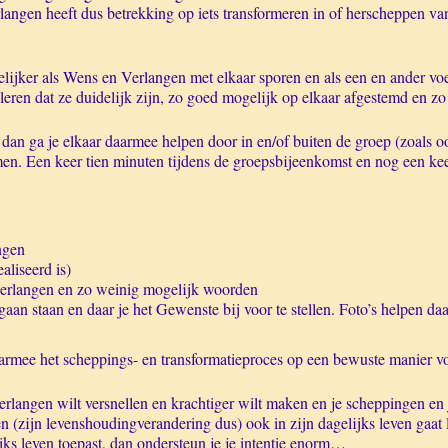
erlangen heeft dus betrekking op iets transformeren in of herscheppen v
lijker als Wens en Verlangen met elkaar sporen en als een en ander voe
eren dat ze duidelijk zijn, zo goed mogelijk op elkaar afgestemd en zo
dan ga je elkaar daarmee helpen door in en/of buiten de groep (zoals o
omen. Een keer tien minuten tijdens de groepsbijeenkomst en nog een ke
ngen
ealiseerd is)
Verlangen en zo weinig mogelijk woorden
gaan staan en daar je het Gewenste bij voor te stellen. Foto’s helpen daa
aarmee het scheppings- en transformatieproces op een bewuste manier vo
erlangen wilt versnellen en krachtiger wilt maken en je scheppingen en 
en (zijn levenshoudingverandering dus) ook in zijn dagelijks leven gaat
jks leven toepast, dan ondersteun je je intentie enorm…