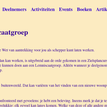
Deelnemers
Activiteiten
Events
Boeken
Artik
caatgroep
 Wet van aantrekking voor jou als schepper kunt laten werken.
lan kan werken, is uitgebreid aan de orde gekomen in een Zielsplancur
e te kunnen doen aan een Lemniscaatgroep. Alléén wanneer je deelgeno
p.
e buitenwereld. Dat kan variëren van het vinden van een nieuwe woonple
nfronteerd met gevoelens: je hebt een beleving. Ineens merk je dat je ter
gelukkig: elk gevoel kan langs komen. Welke van deze of alle andere m